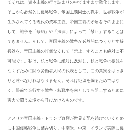
てそれは、資本主義の行き詰まりの中でますます激化します。
そこから必然的に侵略戦争、帝国主義同士の戦争、世界戦争が
生みされてくる現代の資本主義、帝国主義の矛盾をそのままに
して、戦争を「条約」や「法律」によって「禁止」することは
できません。そして、帝国主義の戦争が必然的につくりだす核
兵器を、帝国主義の打倒なくして「禁止」することも絶対に不
可能です。私は、核と戦争に絶対に反対し、核と戦争の根源を
なくすために闘う労働者人民の代表として、この真実をはっき
りと述べなければなりません。それは絶望を煽るためではな
く、眼前で進行する戦争・核戦争を何としても阻止するために
実力で闘う立場から呼びかけるものです。
アメリカ帝国主義・トランプ政権が世界支配を続けていくため
に中国侵略戦争に踏み切り、中南米、中東・イランで実際に侵