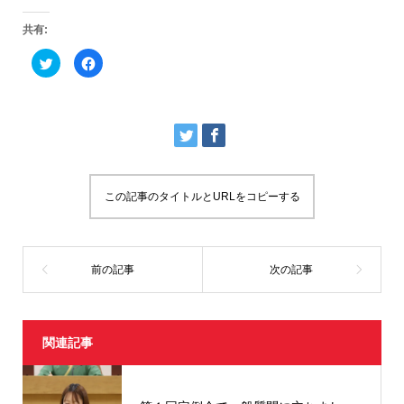
共有:
ク
F
リ
a
ッ
c
ク
e
し
b
て
o
T
o
w
k
i
で
t
共
t
有
e
す
r
る
この記事のタイトルとURLをコピーする
で
に
共
は
有
ク
(
リ
新
ッ
し
ク
い
し
ウ
て
ィ
く
ン
だ
ド
さ
ウ
い
で
(
開
新
関連記事
き
し
ま
い
す
ウ
)
ィ
ン