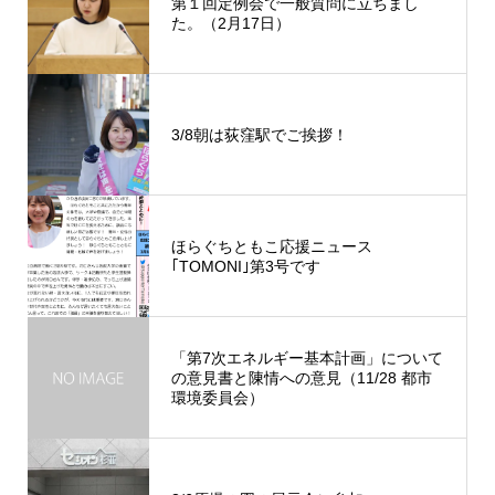
ド
第１回定例会で一般質問に立ちまし
ウ
た。（2月17日）
で
開
き
ま
す
)
3/8朝は荻窪駅でご挨拶！
ほらぐちともこ応援ニュース
｢TOMONI｣第3号です
「第7次エネルギー基本計画」について
の意見書と陳情への意見（11/28 都市
環境委員会）