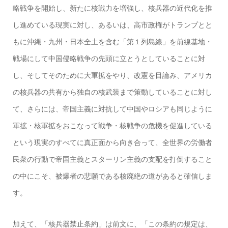
略戦争を開始し、新たに核戦力を増強し、核兵器の近代化を推
し進めている現実に対し、あるいは、高市政権がトランプとと
もに沖縄・九州・日本全土を含む「第１列島線」を前線基地・
戦場にして中国侵略戦争の先頭に立とうとしていることに対
し、そしてそのために大軍拡をやり、改憲を目論み、アメリカ
の核兵器の共有から独自の核武装まで策動していることに対し
て、さらには、帝国主義に対抗して中国やロシアも同じように
軍拡・核軍拡をおこなって戦争・核戦争の危機を促進している
という現実のすべてに真正面から向き合って、全世界の労働者
民衆の行動で帝国主義とスターリン主義の支配を打倒すること
の中にこそ、被爆者の悲願である核廃絶の道があると確信しま
す。
加えて、「核兵器禁止条約」は前文に、「この条約の規定は、