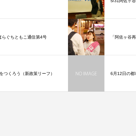
5/31阿佐
ほらぐちともこ通信第4号
「阿佐ヶ谷再
をつくろう（新政策リーフ）
6月12日の