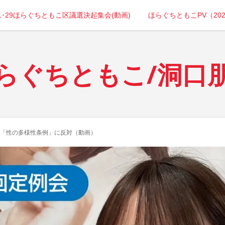
年1･29ほらぐちともこ区議選決起集会(動画)
ほらぐちともこPV（20
らぐちともこ/洞口
「性の多様性条例」に反対（動画）