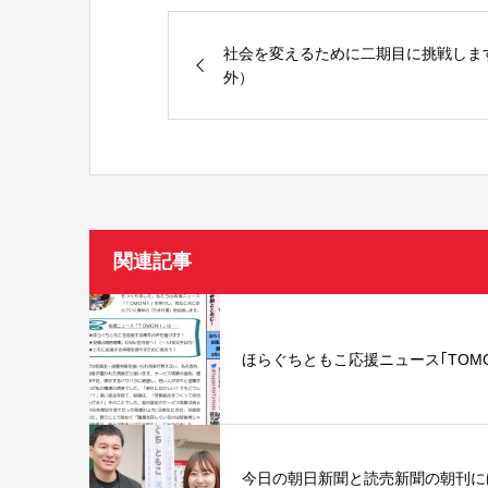
ィ
く
ン
だ
ド
さ
ウ
い
社会を変えるために二期目に挑戦しま
で
(
開
新
外）
き
し
ま
い
す
ウ
)
ィ
ン
ド
ウ
で
開
き
ま
す
)
関連記事
ほらぐちともこ応援ニュース｢TOMO
今日の朝日新聞と読売新聞の朝刊に