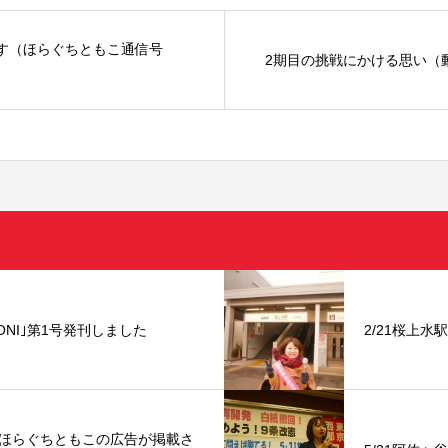
す（ほらぐちともこ通信号
2期目の挑戦にかける思い（
NI｣第1号発刊しました
2/21桜上水
ほらぐちともこの広告が掲載さ