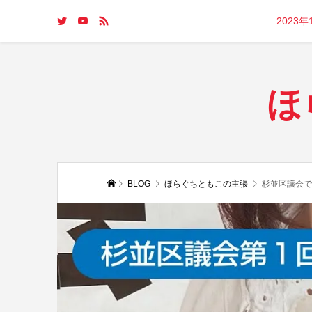
2023
ほ
BLOG
ほらぐちともこの主張
杉並区議会で