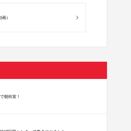
動画）
駅で朝街宣！