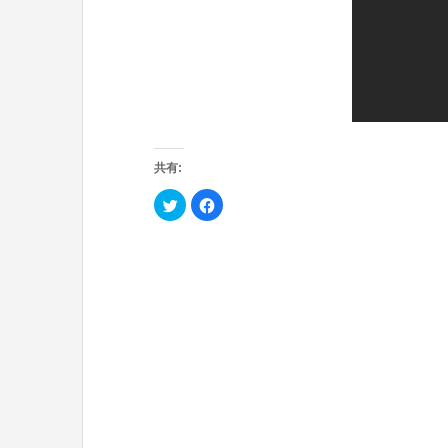
共有:
ク
F
リ
a
ッ
c
ク
e
し
b
て
o
T
o
w
k
i
で
t
共
t
有
e
す
r
る
で
に
共
は
有
ク
(
リ
新
ッ
し
ク
い
し
ウ
て