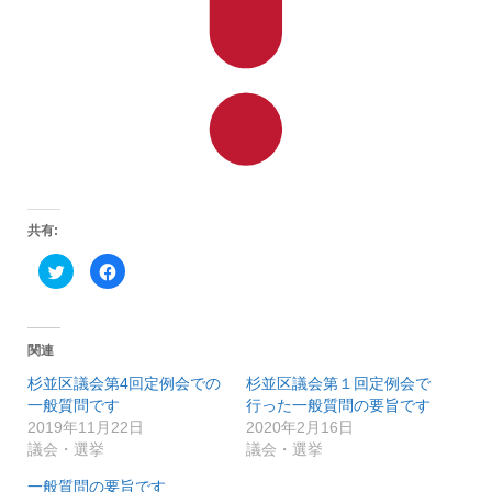
共有:
ク
F
リ
a
ッ
c
ク
e
し
b
て
o
T
o
関連
w
k
i
で
杉並区議会第4回定例会での
杉並区議会第１回定例会で
t
共
t
有
一般質問です
行った一般質問の要旨です
e
す
r
る
2019年11月22日
2020年2月16日
で
に
議会・選挙
議会・選挙
共
は
有
ク
(
リ
一般質問の要旨です
新
ッ