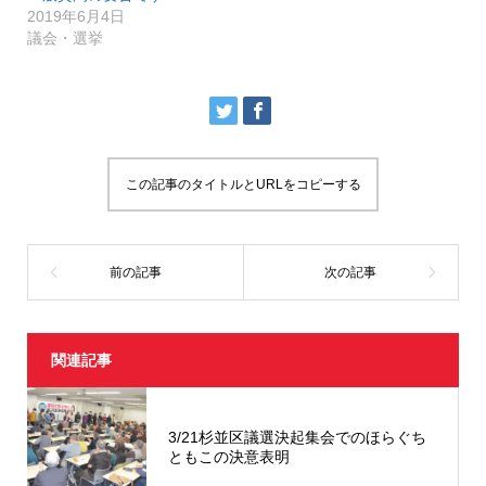
し
ク
2019年6月4日
い
し
議会・選挙
ウ
て
ィ
く
ン
だ
ド
さ
ウ
い
で
(
開
新
き
し
ま
い
す
ウ
)
ィ
ン
この記事のタイトルとURLをコピーする
ド
ウ
で
開
き
ま
す
)
関連記事
3/21杉並区議選決起集会でのほらぐち
ともこの決意表明