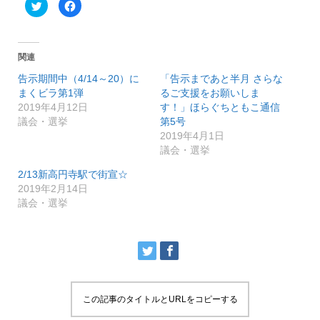
ク
F
リ
a
ッ
c
ク
e
し
b
て
o
T
o
関連
w
k
i
で
告示期間中（4/14～20）に
「告示まであと半月 さらな
t
共
t
有
まくビラ第1弾
るご支援をお願いしま
e
す
r
る
2019年4月12日
す！」ほらぐちともこ通信
で
に
議会・選挙
第5号
共
は
有
ク
2019年4月1日
(
リ
新
ッ
議会・選挙
し
ク
い
し
2/13新高円寺駅で街宣☆
ウ
て
ィ
く
2019年2月14日
ン
だ
ド
さ
議会・選挙
ウ
い
で
(
開
新
き
し
ま
い
す
ウ
)
ィ
ン
ド
ウ
で
この記事のタイトルとURLをコピーする
開
き