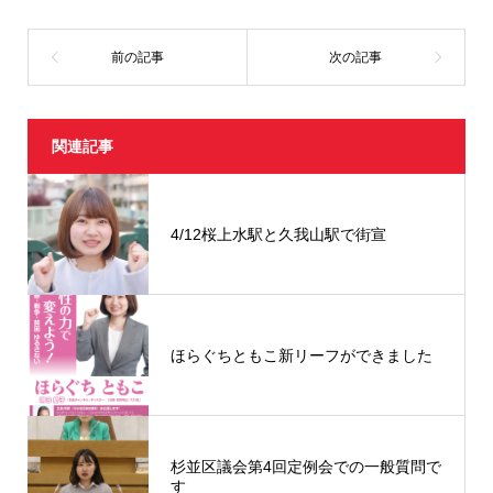
ま
す
)
関連記事
4/12桜上水駅と久我山駅で街宣
ほらぐちともこ新リーフができました
杉並区議会第4回定例会での一般質問で
す