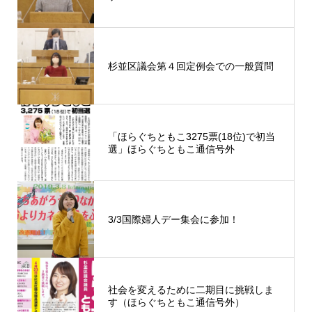
杉並区議会第４回定例会での一般質問
「ほらぐちともこ3275票(18位)で初当
選」ほらぐちともこ通信号外
3/3国際婦人デー集会に参加！
社会を変えるために二期目に挑戦しま
す（ほらぐちともこ通信号外）