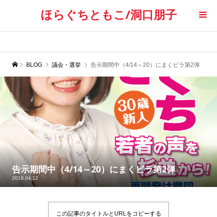
ほらぐちともこ/洞口朋子
BLOG
議会・選挙
告示期間中（4/14～20）にまくビラ第2弾
告示期間中（4/14～20）にまくビラ第2弾
2019.04.12
この記事のタイトルとURLをコピーする