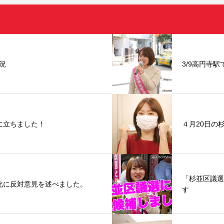
況
3/9高円寺駅
に立ちました！
４月20日の
「杉並区議選
化に反対意見を述べました。
す