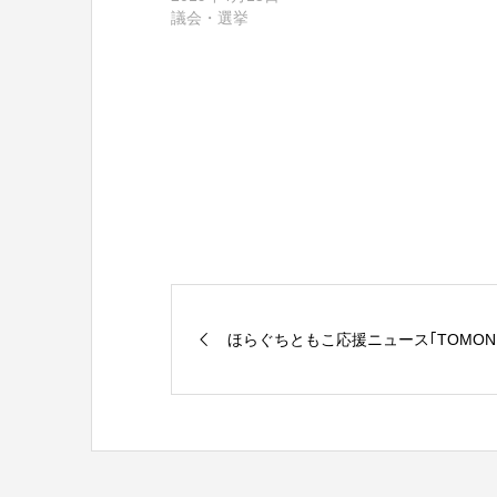
で
に
議会・選挙
共
は
有
ク
(
リ
新
ッ
し
ク
い
し
ウ
て
ィ
く
ン
だ
ド
さ
ウ
い
で
(
開
新
き
し
ま
い
す
ウ
)
ィ
ン
ド
ウ
で
開
き
ま
ほらぐちともこ応援ニュース｢TOMON
す
)