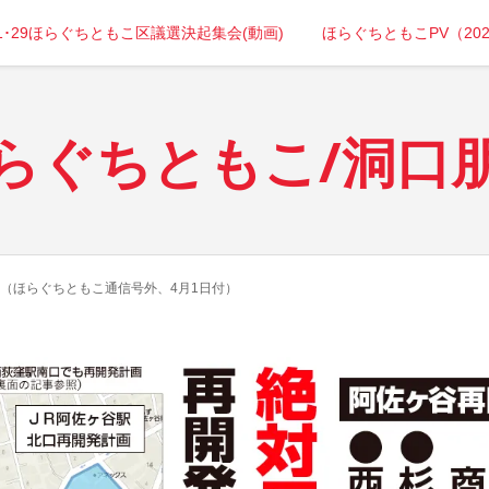
年1･29ほらぐちともこ区議選決起集会(動画)
ほらぐちともこPV（20
らぐちともこ/洞口
（ほらぐちともこ通信号外、4月1日付）