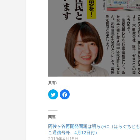
共有:
ク
F
リ
a
ッ
c
ク
e
し
b
て
o
T
o
関連
w
k
i
で
阿佐ヶ谷再開発問題は明らかに（ほらぐちとも
t
共
t
有
こ通信号外、4月12日付）
e
す
r
る
2019年4月15日