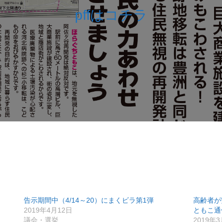
pffはコチラ
告示期間中（4/14～20）にまくビラ第1弾
高齢者が
2019年4月12日
ともこ通
議会・選挙
2019年