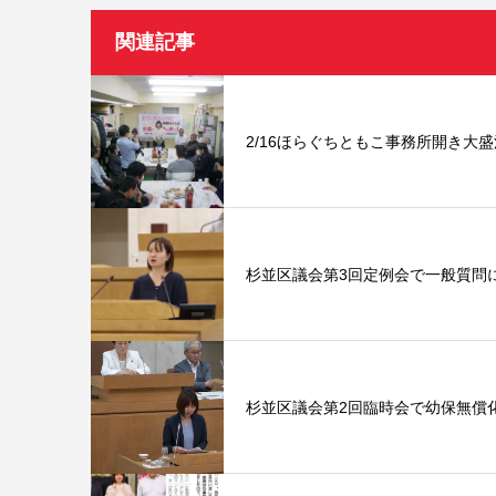
関連記事
2/16ほらぐちともこ事務所開き大盛
杉並区議会第3回定例会で一般質問
杉並区議会第2回臨時会で幼保無償