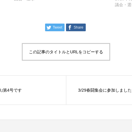
議会・選
Tweet
Share
この記事のタイトルとURLをコピーする
I｣第4号です
3/29春闘集会に参加しました