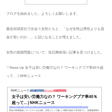
ブログを始めました。よろしくお願いします。
最近街頭宣伝で出会う女性たちと、「なぜ女性は男性よりも賃
金が安いのか…」と話になることが増えました。
女性の貧困問題について、先日興味深い記事を見つけました。
▽News Up 女子は安い労働力なの？ ワーキングプア率40％超
って… | NHKニュース
NHKニュース
1137 shares
40 users
24 pockets
女子は安い労働力なの？ ワーキングプア率40％
超って... | NHKニュース
https://www3.nhk.or.jp/news/html/20180912/k10011626341000.html
男女の所得格差についてデータを分析、女性にとって厳しい現実が改めて浮き彫りに。各都道府県の