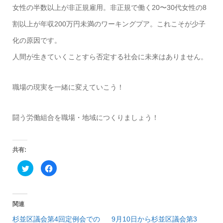
女性の半数以上が非正規雇用。非正規で働く20〜30代女性の8
割以上が年収200万円未満のワーキングプア。これこそが少子
化の原因です。
人間が生きていくことすら否定する社会に未来はありません。
職場の現実を一緒に変えていこう！
闘う労働組合を職場・地域につくりましょう！
共有:
ク
F
リ
a
ッ
c
ク
e
し
b
て
o
T
o
関連
w
k
i
で
杉並区議会第4回定例会での
9月10日から杉並区議会第3
t
共