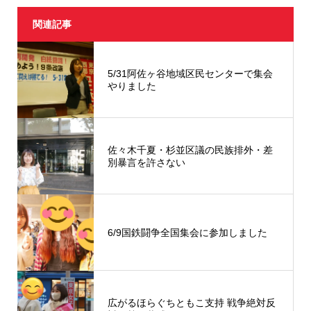
関連記事
5/31阿佐ヶ谷地域区民センターで集会
やりました
佐々木千夏・杉並区議の民族排外・差
別暴言を許さない
6/9国鉄闘争全国集会に参加しました
広がるほらぐちともこ支持 戦争絶対反