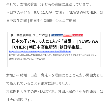
そして、女性の貧困は子どもの貧困に直結しています。
▽日本の子ども、6人に1人が「貧困」 | NEWS WATCHER | 朝
日中高生新聞 | 朝日学生新聞社 ジュニア朝日
朝日学生新聞社 ジュニア朝日
116 shares
4 users
6 pockets
日本の子ども、6人に1人が「貧困」 | NEWS WA
TCHER | 朝日中高生新聞 | 朝日学生新...
https://asagaku.com/chugaku/newswatcher/4903.html
日本の子どもの6人に1人が貧困のもとで暮らす。家族の収入が少なくてご飯を食べられなかったり、
進学を断念したりしている。子ども,貧困
女性が＜結婚・出産・育児＞を理由にとことん安い労働力とし
て扱われていることも絶対に許せません。
東京医科大学での差別入試問題、杉田水脈の「生産性発言」は
社会の縮図です。