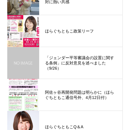
対に熱い共感
ほらぐちともこ政策リーフ
「ジェンダー平等審議会の設置に関す
る条例」に反対意見を述べました
（9/26）
阿佐ヶ谷再開発問題は明らかに（ほら
ぐちともこ通信号外、4月12日付）
ほらぐちともこQ＆A