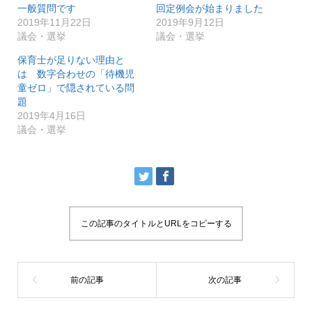
t
有
一般質問です
回定例会が始まりました
e
す
r
る
2019年11月22日
2019年9月12日
で
に
議会・選挙
議会・選挙
共
は
有
ク
(
リ
保育士が足りない理由と
新
ッ
し
ク
は 数字合わせの「待機児
い
し
童ゼロ」で隠されている問
ウ
て
ィ
く
題
ン
だ
ド
さ
2019年4月16日
ウ
い
議会・選挙
で
(
開
新
き
し
ま
い
す
ウ
)
ィ
ン
ド
ウ
で
開
き
この記事のタイトルとURLをコピーする
ま
す
)