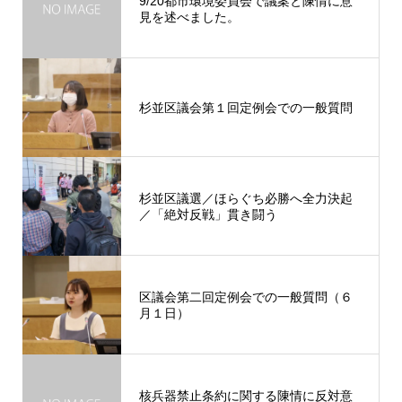
9/20都市環境委員会で議案と陳情に意
見を述べました。
杉並区議会第１回定例会での一般質問
杉並区議選／ほらぐち必勝へ全力決起
／「絶対反戦」貫き闘う
区議会第二回定例会での一般質問（６
月１日）
核兵器禁止条約に関する陳情に反対意