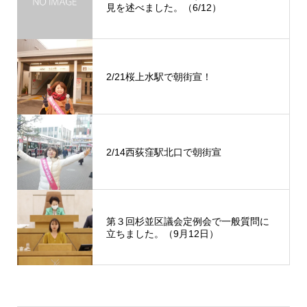
見を述べました。（6/12）
2/21桜上水駅で朝街宣！
2/14西荻窪駅北口で朝街宣
第３回杉並区議会定例会で一般質問に
立ちました。（9月12日）