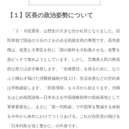
【１】区長の政治姿勢について
「２・８総選挙」は歴史の大きな分かれ目となりました。自
民単独で国会の３分の２を占める戦後史初の事態です。高市政
権は、改憲と大軍拡を柱に「国の根幹を大転換させる」攻撃を
急ピッチで進めようとしています。しかし、労働者人民の根底
的な怒りは必ず爆発します。「全権委任」を得るために、なり
ふり構わず掲げた消費税減税や賃上げ、生活改善などの空約束
は早晩破綻します。「防衛増税」も４月から始まります。沖縄
をはじめ南西諸島―日本全土を中国侵略戦争の前線基地として
軍事要塞化し、まさに「第一列島線」で中国軍を撃滅する体制
を今年から来年にかけてつくりあげる。これが自民党の掲げる
「日本列島を強く豊かに」の中身です。