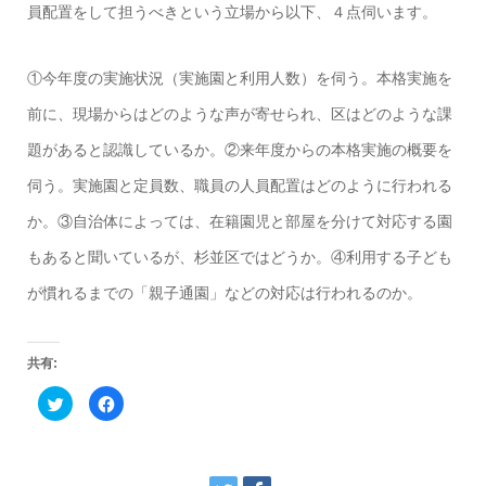
員配置をして担うべきという立場から以下、４点伺います。
①今年度の実施状況（実施園と利用人数）を伺う。本格実施を
前に、現場からはどのような声が寄せられ、区はどのような課
題があると認識しているか。②来年度からの本格実施の概要を
伺う。実施園と定員数、職員の人員配置はどのように行われる
か。③自治体によっては、在籍園児と部屋を分けて対応する園
もあると聞いているが、杉並区ではどうか。④利用する子ども
が慣れるまでの「親子通園」などの対応は行われるのか。
共有:
ク
F
リ
a
ッ
c
ク
e
し
b
て
o
T
o