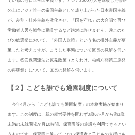
ているのも日本帝国主義です。アジア2000万人を虐殺した侵略
の上にアジア唯一の帝国主義として成り上がった日本帝国主義
が、差別・排外主義を激化させ、「国を守れ」の大合唱で再び
労働者人民を戦争に動員するなど絶対に許せません。④このた
びの総選挙において、「外国人政策」という名の排外主義が蔓
延したと考えますが、こうした事態について区長の見解を伺い
ます。⑤安保関連法と原発政策（とりわけ、柏崎刈羽第二原発
の再稼働）について、区長の見解を伺います。
【２】こども誰でも通園制度について
今年4月から「こども誰でも通園制度」の本格実施が始まり
ます。この制度は、親の就労要件を問わず0歳6か月から満3歳
未満の未就園児が月10時間、保育園等の施設を利用できるとい
うものです。保育園に通っていない保護者と子どもの支援はも