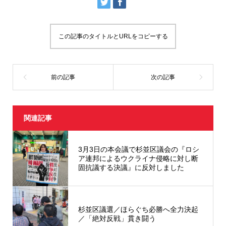
w
k
i
で
t
共
t
有
e
す
r
る
この記事のタイトルとURLをコピーする
で
に
共
は
有
ク
(
リ
新
ッ
し
ク
い
し
ウ
て
ィ
く
ン
だ
ド
さ
ウ
い
で
(
開
新
関連記事
き
し
ま
い
す
ウ
)
ィ
ン
3月3日の本会議で杉並区議会の『ロシ
ド
ア連邦によるウクライナ侵略に対し断
ウ
で
固抗議する決議』に反対しました
開
き
ま
す
)
杉並区議選／ほらぐち必勝へ全力決起
／「絶対反戦」貫き闘う