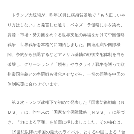
トランプ大統領が、昨年10月に横須賀基地で「もう正しいや
り方はしない」と発言した通り、ベネズエラ侵略に手を染め、
資源・市場・勢力圏をめぐる世界支配の再編をかけて中国侵略
戦争―世界戦争を本格的に開始しました。国連組織や国際機
関、条約から脱退するなどアメリカ基軸の戦後支配体制を自ら
破壊し、グリーンランド「領有」やウクライナ戦争を巡って欧
州帝国主義との争闘戦も激化させながら、一切の照準を中国の
体制転覆に合わせています。
第２次トランプ政権下で初めて発表した「国家防衛戦略（Ｎ
ＤＳ）」は、昨年末の「国家安全保障戦略（ＮＳＳ）」に基づ
き、「力による平和」を前面に押し出しました。その核心は、
「19世紀以降の米国の最大のライバル」とする中国による「台