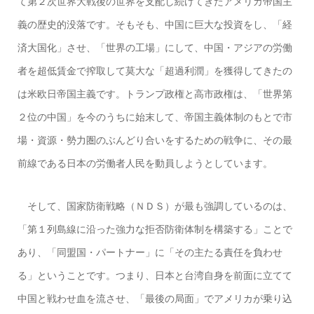
て第２次世界大戦後の世界を支配し続けてきたアメリカ帝国主
義の歴史的没落です。そもそも、中国に巨大な投資をし、「経
済大国化」させ、「世界の工場」にして、中国・アジアの労働
者を超低賃金で搾取して莫大な「超過利潤」を獲得してきたの
は米欧日帝国主義です。トランプ政権と高市政権は、「世界第
２位の中国」を今のうちに始末して、帝国主義体制のもとで市
場・資源・勢力圏のぶんどり合いをするための戦争に、その最
前線である日本の労働者人民を動員しようとしています。
そして、国家防衛戦略（ＮＤＳ）が最も強調しているのは、
「第１列島線に沿った強力な拒否防衛体制を構築する」ことで
あり、「同盟国・パートナー」に「その主たる責任を負わせ
る」ということです。つまり、日本と台湾自身を前面に立てて
中国と戦わせ血を流させ、「最後の局面」でアメリカが乗り込