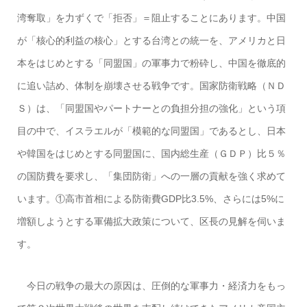
湾奪取」を力ずくで「拒否」＝阻止することにあります。中国
が「核心的利益の核心」とする台湾との統一を、アメリカと日
本をはじめとする「同盟国」の軍事力で粉砕し、中国を徹底的
に追い詰め、体制を崩壊させる戦争です。国家防衛戦略（ＮＤ
Ｓ）は、「同盟国やパートナーとの負担分担の強化」という項
目の中で、イスラエルが「模範的な同盟国」であるとし、日本
や韓国をはじめとする同盟国に、国内総生産（ＧＤＰ）比５％
の国防費を要求し、「集団防衛」への一層の貢献を強く求めて
います。①高市首相による防衛費GDP比3.5%、さらには5%に
増額しようとする軍備拡大政策について、区長の見解を伺いま
す。
今日の戦争の最大の原因は、圧倒的な軍事力・経済力をもっ