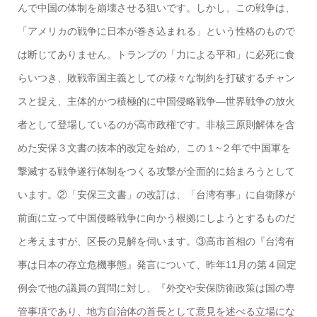
んで中国の体制を崩壊させる狙いです。しかし、この戦争は、
「アメリカの戦争に日本が巻き込まれる」という性格のもので
は断じてありません。トランプの「力による平和」に必死に食
らいつき、敗戦帝国主義としての様々な制約を打破するチャン
スと捉え、主体的かつ積極的に中国侵略戦争―世界戦争の放火
者として登場しているのが高市政権です。非核三原則解体を含
めた安保３文書の抜本的改定を始め、この１~２年で中国軍を
撃滅する戦争遂行体制をつくる攻撃が全面的に始まろうとして
います。②「安保三文書」の改訂は、「台湾有事」に自衛隊が
前面に立って中国侵略戦争に向かう根拠にしようとするものだ
と考えますが、区長の見解を伺います。③高市首相の『台湾有
事は日本の存立危機事態』発言について、昨年11月の第４回定
例会で他の議員の質問に対し、『外交や安保防衛政策は国の専
管事項であり、地方自治体の首長として意見を述べる立場にな