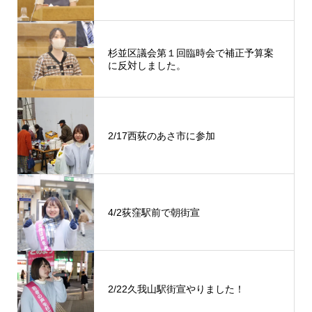
開
き
ま
す
)
杉並区議会第１回臨時会で補正予算案
に反対しました。
2/17西荻のあさ市に参加
4/2荻窪駅前で朝街宣
2/22久我山駅街宣やりました！