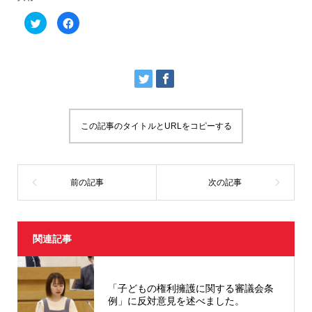
ク
F
リ
a
ッ
c
ク
e
し
b
て
o
T
o
w
k
i
で
t
共
t
有
e
す
r
る
この記事のタイトルとURLをコピーする
で
に
共
は
有
ク
(
リ
新
ッ
し
ク
い
し
ウ
て
ィ
く
ン
だ
ド
さ
ウ
い
で
(
開
新
関連記事
き
し
ま
い
す
ウ
)
ィ
ン
ド
「子どもの権利擁護に関する審議会条
ウ
例」に反対意見を述べました。
で