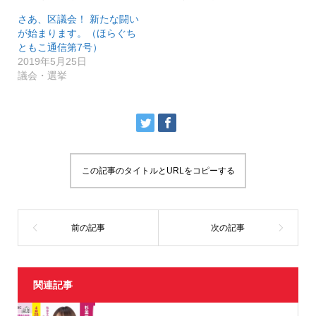
有
ク
(
リ
さあ、区議会！ 新たな闘い
新
ッ
し
ク
が始まります。（ほらぐち
い
し
ともこ通信第7号）
ウ
て
ィ
く
2019年5月25日
ン
だ
ド
さ
議会・選挙
ウ
い
で
(
開
新
き
し
ま
い
す
ウ
)
ィ
ン
ド
ウ
で
この記事のタイトルとURLをコピーする
開
き
ま
す
)
関連記事