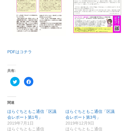
PDFはコチラ
共有:
ク
F
リ
a
ッ
c
ク
e
し
b
て
o
T
o
関連
w
k
i
で
ほらぐちともこ通信「区議
ほらぐちともこ通信「区議
t
共
t
有
会レポート第1号」
会レポート第3号」
e
す
r
る
2019年7月1日
2019年12月9日
で
に
ほらぐちともこ通信
ほらぐちともこ通信
共
は