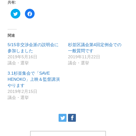
共有:
ク
F
リ
a
ッ
c
ク
e
し
b
て
o
T
o
関連
w
k
i
で
5/15非交渉会派の説明会に
杉並区議会第4回定例会での
t
共
t
有
参加しました
一般質問です
e
す
r
る
2019年5月16日
2019年11月22日
で
に
議会・選挙
議会・選挙
共
は
有
ク
(
リ
3.1杉並集会で「SAVE
新
ッ
し
ク
HENOKO」上映＆監督講演
い
し
やります
ウ
て
ィ
く
2019年2月15日
ン
だ
ド
さ
議会・選挙
ウ
い
で
(
開
新
き
し
ま
い
す
ウ
)
ィ
ン
ド
ウ