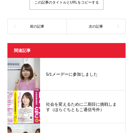
で
この記事のタイトルとURLをコピーする
開
き
ま
す
)
関連記事
5/1メーデーに参加しました
社会を変えるために二期目に挑戦しま
す（ほらぐちともこ通信号外）