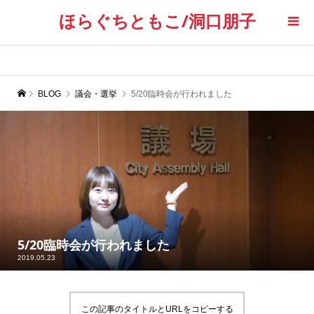
ほらぐちともこ/洞口朋子
BLOG
議会・選挙
5/20臨時会が行われました
5/20臨時会が行われました
2019.05.23
この記事のタイトルとURLをコピーする