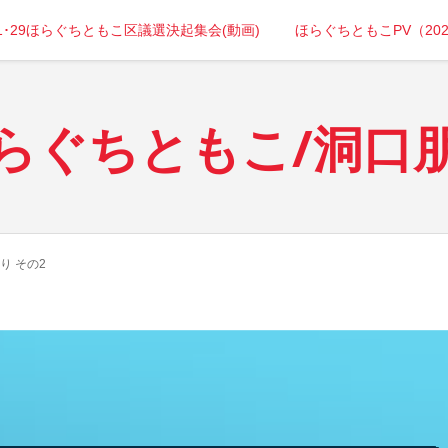
年1･29ほらぐちともこ区議選決起集会(動画)
ほらぐちともこPV（20
らぐちともこ/洞口
り その2