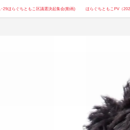
年1･29ほらぐちともこ区議選決起集会(動画)
ほらぐちともこPV（20