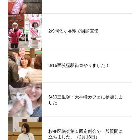
2/9阿佐ヶ谷駅で街頭宣伝
3/16西荻窪駅街宣やりました！
6/30三里塚・天神峰カフェに参加しま
した
杉並区議会第１回定例会で一般質問に
立ちました。（2月18日）