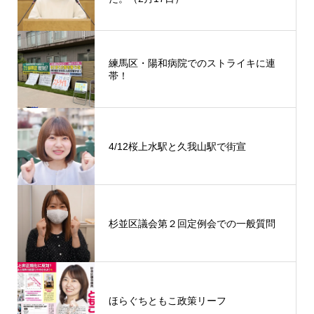
練馬区・陽和病院でのストライキに連
帯！
4/12桜上水駅と久我山駅で街宣
杉並区議会第２回定例会での一般質問
ほらぐちともこ政策リーフ