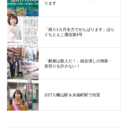
ります
「残り1カ月全力でがんばります」ほら
ぐちともこ通信第4号
「解雇は殺人だ！」組合潰しの倒産・
首切りを許さない！
2/27八幡山駅＆永福町駅で街宣