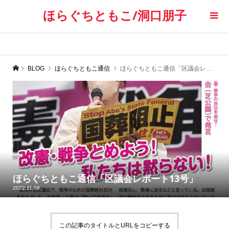
ほらぐちともこ/洞口朋子
BLOG
ほらぐちともこ通信
ほらぐちともこ通信「区議会レポート13号」
ほらぐちともこ通信「区議会レポート13号」
2022.11.09
この記事のタイトルとURLをコピーする