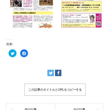
共有:
ク
F
リ
a
ッ
c
ク
e
し
b
て
o
T
o
w
k
i
で
t
共
t
有
e
す
r
る
この記事のタイトルとURLをコピーする
で
に
共
は
有
ク
(
リ
新
ッ
し
ク
い
し