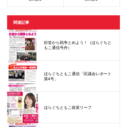
ウ
て
ィ
く
ン
だ
ド
さ
ウ
い
で
(
開
新
関連記事
き
し
ま
い
す
ウ
)
ィ
ン
ド
杉並から戦争とめよう！（ほらぐちと
ウ
もこ通信号外）
で
開
き
ま
す
)
ほらぐちともこ通信「区議会レポート
第4号」
ほらぐちともこ政策リーフ