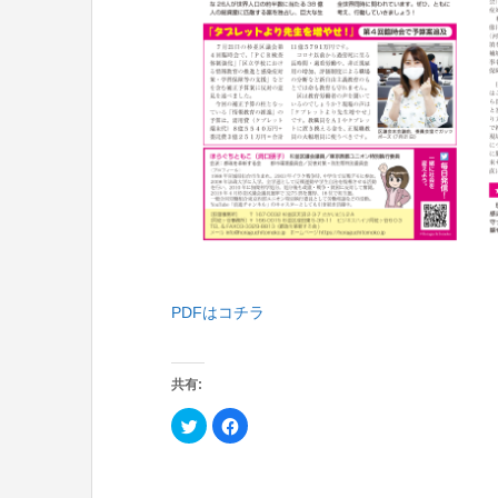
PDFはコチラ
共有:
ク
F
リ
a
ッ
c
ク
e
し
b
て
o