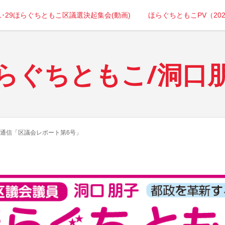
年1･29ほらぐちともこ区議選決起集会(動画)
ほらぐちともこPV（20
らぐちともこ/洞口
通信「区議会レポート第6号」