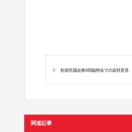
T
o
w
k
i
で
t
共
t
有
e
す
r
る
で
に
共
は
有
ク
(
リ
新
ッ
し
ク
い
し
ウ
て
ィ
く
ン
だ
ド
さ
ウ
い
で
(
杉並区議会第4回臨時会での反対意見
開
新
き
し
ま
い
す
ウ
)
ィ
ン
ド
ウ
で
開
き
ま
す
)
関連記事