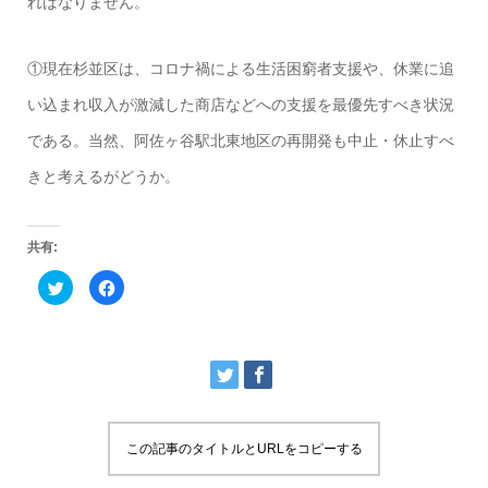
ればなりません。
①現在杉並区は、コロナ禍による生活困窮者支援や、休業に追
い込まれ収入が激減した商店などへの支援を最優先すべき状況
である。当然、阿佐ヶ谷駅北東地区の再開発も中止・休止すべ
きと考えるがどうか。
共有:
ク
F
リ
a
ッ
c
ク
e
し
b
て
o
T
o
w
k
i
で
t
共
t
有
e
す
r
る
この記事のタイトルとURLをコピーする
で
に
共
は
有
ク