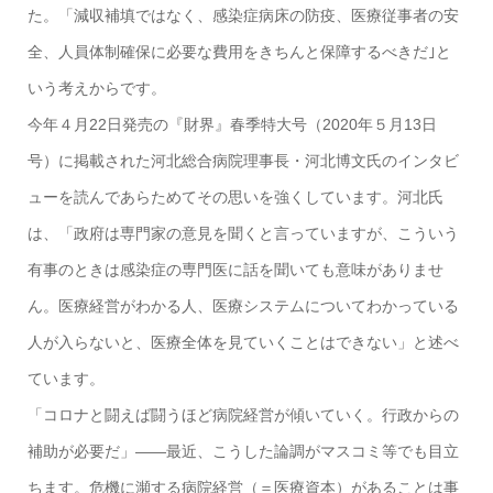
た。「減収補填ではなく、感染症病床の防疫、医療従事者の安
全、人員体制確保に必要な費用をきちんと保障するべきだ｣と
いう考えからです。
今年４月22日発売の『財界』春季特大号（2020年５月13日
号）に掲載された河北総合病院理事長・河北博文氏のインタビ
ューを読んであらためてその思いを強くしています。河北氏
は、「政府は専門家の意見を聞くと言っていますが、こういう
有事のときは感染症の専門医に話を聞いても意味がありませ
ん。医療経営がわかる人、医療システムについてわかっている
人が入らないと、医療全体を見ていくことはできない」と述べ
ています。
「コロナと闘えば闘うほど病院経営が傾いていく。行政からの
補助が必要だ」――最近、こうした論調がマスコミ等でも目立
ちます。危機に瀕する病院経営（＝医療資本）があることは事