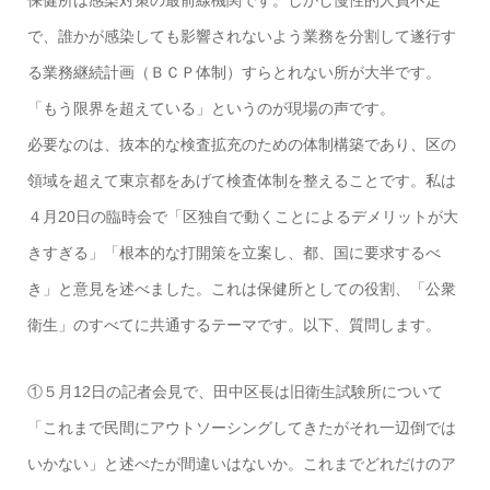
保健所は感染対策の最前線機関です。しかし慢性的人員不足
で、誰かが感染しても影響されないよう業務を分割して遂行す
る業務継続計画（ＢＣＰ体制）すらとれない所が大半です。
「もう限界を超えている」というのが現場の声です。
必要なのは、抜本的な検査拡充のための体制構築であり、区の
領域を超えて東京都をあげて検査体制を整えることです。私は
４月20日の臨時会で「区独自で動くことによるデメリットが大
きすぎる」「根本的な打開策を立案し、都、国に要求するべ
き」と意見を述べました。これは保健所としての役割、「公衆
衛生」のすべてに共通するテーマです。以下、質問します。
①５月12日の記者会見で、田中区長は旧衛生試験所について
「これまで民間にアウトソーシングしてきたがそれ一辺倒では
いかない」と述べたが間違いはないか。これまでどれだけのア