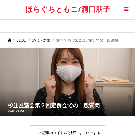
ほらぐちともこ/洞口朋子
BLOG
議会・選挙
杉並区議会第２回定例会での一般質問
杉並区議会第２回定例会での一般質問
2020.06.02
この記事のタイトルとURLをコピーする