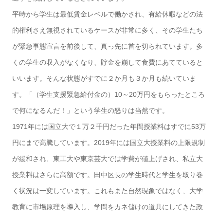
平時から学生は最低賃金レベルで働かされ、有給休暇などの法
的権利さえ無視されているケースが非常に多く、その学生たち
が緊急事態宣言を前後して、真っ先に首を切られています。多
くの学生の収入がなくなり、貯金を崩して食費にあてていると
いいます。そんな状態がすでに２か月も３か月も続いていま
す。「（学生支援緊急給付金の）10～20万円をもらったところ
で何になるんだ！」という学生の怒りは当然です。
1971年には国立大で１万２千円だった年間授業料はすでに53万
円にまで高騰しています。2019年には国立大授業料の上限規制
が緩和され、東工大や東京芸大では学費が値上げされ、私立大
授業料はさらに高額です。田中区長の学生時代と学生を取り巻
く状況は一変しています。これもまた自然現象ではなく、大学
教育に市場原理を導入し、学問をカネ儲けの道具にしてきた政