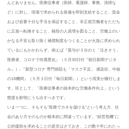
んどありません。医療従事者（医師、看護師、事務、清掃な
ど）に対し、現場で求められる装備を即刻支給すること、賃金
および必要十分な手当を保証すること、非正規労働者をただち
に正規へ転換すること、格段の人員増を図ること、労働上のい
かなる不安も取り除く補償制度をつくることが火急に求められ
ているにもかかわらず、例えば『賞与が３分の１「泣きそう」
医療者、コロナで待遇悪化』（５月30日付『朝日新聞デジタ
ル』）､『新型コロナ 専門病院も「マスク不足」 感染症、中核
の18機関』（５月３日付『毎日新聞』）という現実が横行しま
す。区として、「医療従事者の抜本的な労働条件向上」という
態度を鮮明にうち出すべきです。
いま一つに、そもそも“医療でカネを儲ける”という考え方、社
会のあり方そのものが根本的に間違っています。“経営危機”に
公的援助を求めることの是非はさておき、この数十年にわたっ