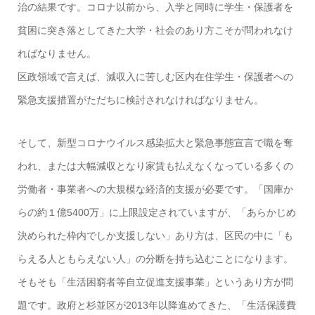
治の結果です。コロナ以前から、入学と同時に学生・保護者を
貧困に突き落としてきた大学・社会のあり方こそが問われなけ
ればなりません。
区政領域で言えば、減収入に苦しむ区内在住学生・保護者への
緊急支援措置がただちに検討されなければなりません。
そして、新型コロナウイルス感染拡大と緊急事態宣言で職を奪
われ、または大幅減収となり家賃も払えなくなっている多くの
労働者・事業者への大規模な経済的支援が必要です。「国庫か
らの約１億5400万」に上限設定されていますが、「あらかじめ
決められた枠内でしか支援しない」あり方は、区民の中に「も
らえる人ともらえない人」の分断を持ち込むことになります。
そもそも「生活困窮者等自立促進支援事業」というあり方が問
題です。政府と杉並区が2013年以降進めてきた、「生活保護費