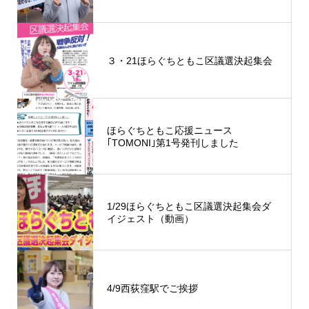
３・21ほらぐちともこ区議選決起集会
ほらぐちともこ応援ニュース
｢TOMONI｣第1号発刊しました
1/29ほらぐちともこ区議選決起集会ダ
イジェスト（動画）
4/9西荻窪駅でご挨拶