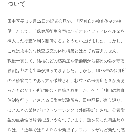
ついて
田中区長は５月12日の記者会見で、「区独自の検査体制の整
備」として、「保健所衛生分室にバイオセイフティレベル２を
導入した検査体制を整備する」とうたい上げました。しかし、
これは抜本的な検査拡充の体制構築とはとても言えません。
戦後一貫して、結核などの感染症や伝染病から都民の命を守る
役割は都の衛生局が担ってきました。しかし、1975年の保健所
の区移管でこのあり方が破壊され、杉並区の保健所も３か所あ
ったものが１か所に統合・再編されました。今回「独自の検査
体制を行う」とされる旧衛生試験所も、田中区長が言う通り、
ほとんどの業務がアウトソーシング（外部委託）され、公衆衛
生の重要性は片隅に追いやられています。話を伺った衛生局Ｏ
Ｂは、「近年ではＳＡＲＳや新型インフルエンザなど新たな感