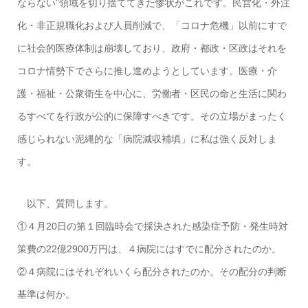
ならない”領域を切り捨ててきた惨状がこれです。民営化・外注
化・非正規職化および人員削減で、「コロナ危機」以前にすで
に社会的医療体制は崩壊しており、政府・都政・区政はそれを
コロナ情勢下でさらに推し進めようとしています。医療・介
護・福祉・公衆衛生を中心に、労働者・区民の命と生活に関わ
るすべてを行政が公的に保障すべきです。その立場がまったく
感じられない泥縄的な「病院減収補填」に私は強く反対しま
す。
以下、質問します。
①４月20日の第１回臨時会で採決された感染症予防・発生時対
策費の22億2900万円は、４病院にはすでに配分されたのか。
②４病院にはそれぞれいくら配分されたのか。その配分の判断
基準は何か。