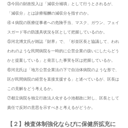
③今回の財政投入は「減収分補填」として行うとされるが、
「減収分」とは診療報酬の減収分を指すのか。
④４病院の医療従事者への危険手当、マスク、ガウン、フェイ
スガード等の防護具状況を区として把握しているのか。
⑤河北博文氏が雑誌『財界』で、「杉並区長と協議して、われ
われのような民間病院を一時的に公営企業の扱いにしたらどう
かと提案している」と発言した事実を区は把握しているか。
⑥河北氏は「地方公営企業法の下で自治体病院のような形で、
区が民間病院の経営を直接支援する」と述べているが、区長は
この見解をどう考えるか。
⑦都立病院を独立行政法人化する小池都政に対し、区長として
責任で反対の意思を示すべきと考えるがどうか。
【２】検査体制強化ならびに保健所拡充に