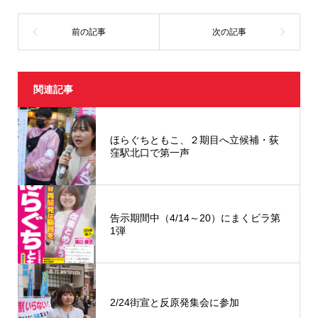
(
リ
新
ッ
し
ク
い
し
ウ
て
ィ
く
ン
だ
ド
さ
ウ
い
で
(
開
新
関連記事
き
し
ま
い
す
ウ
)
ィ
ン
ド
ほらぐちともこ、２期目へ立候補・荻
ウ
窪駅北口で第一声
で
開
き
ま
す
)
告示期間中（4/14～20）にまくビラ第
1弾
2/24街宣と反原発集会に参加