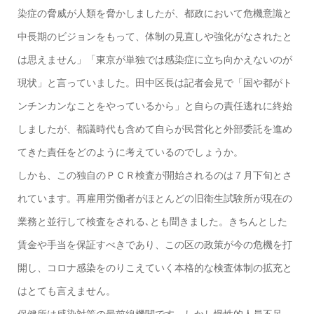
染症の脅威が人類を脅かしましたが、都政において危機意識と
中長期のビジョンをもって、体制の見直しや強化がなされたと
は思えません」「東京が単独では感染症に立ち向かえないのが
現状」と言っていました。田中区長は記者会見で「国や都がト
ンチンカンなことをやっているから」と自らの責任逃れに終始
しましたが、都議時代も含めて自らが民営化と外部委託を進め
てきた責任をどのように考えているのでしょうか。
しかも、この独自のＰＣＲ検査が開始されるのは７月下旬とさ
れています。再雇用労働者がほとんどの旧衛生試験所が現在の
業務と並行して検査をされる､とも聞きました。きちんとした
賃金や手当を保証すべきであり、この区の政策が今の危機を打
開し、コロナ感染をのりこえていく本格的な検査体制の拡充と
はとても言えません。