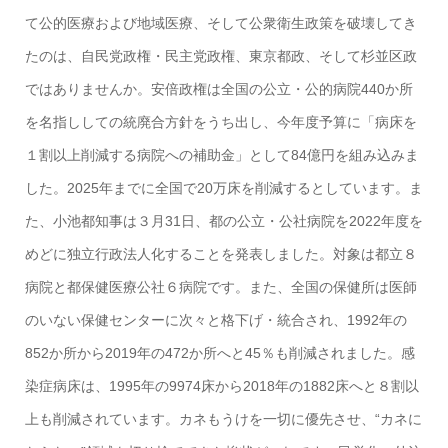
て公的医療および地域医療、そして公衆衛生政策を破壊してき
たのは、自民党政権・民主党政権、東京都政、そして杉並区政
ではありませんか。安倍政権は全国の公立・公的病院440か所
を名指ししての統廃合方針をうち出し、今年度予算に「病床を
１割以上削減する病院への補助金」として84億円を組み込みま
した。2025年までに全国で20万床を削減するとしています。ま
た、小池都知事は３月31日、都の公立・公社病院を2022年度を
めどに独立行政法人化することを発表しました。対象は都立８
病院と都保健医療公社６病院です。また、全国の保健所は医師
のいない保健センターに次々と格下げ・統合され、1992年の
852か所から2019年の472か所へと45％も削減されました。感
染症病床は、1995年の9974床から2018年の1882床へと８割以
上も削減されています。カネもうけを一切に優先させ、“カネに