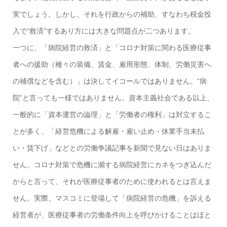
実でしょう。しかし、それを行政からの補助、すなわち税金投
入で“救済”するあり方には大きな問題点が二つあります。
一つに、「病院経営の救済」と「コロナ対策に関わる医療従事
者への援助（種々の装備、賃金、雇用形態、体制、労働災害へ
の補償などを含む）」は決してイコールではありません。“病
院”と言っても一様ではありません。資本主義社会である以上、
一般的に「資本運営の論理」と「労働者の権利」は対立するこ
とが多く、「経営危機による解雇・雇い止め・休業手当未払
い・賃下げ」などとの労働争議記事を新聞で見ない日はありま
せん。コロナ対策で危機に瀕する病院経営にカネをつぎ込んだ
からと言って、それが医療従事者のために使われるとは言えま
せん。実際、マスコミに登場して「病院経営の危機」を訴える
経営者が、医療従事者の労働条件向上を呼びかけることはほと