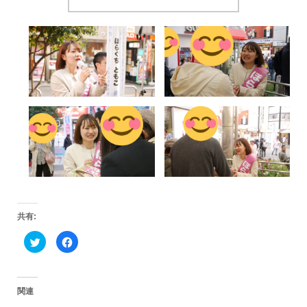
共有:
ク
F
リ
a
ッ
c
ク
e
し
b
て
o
T
o
関連
w
k
i
で