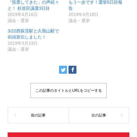
「投票してきた」の声続々
もう一歩です！選挙5日目報
t
共
t
有
と！ 杉並区議選3日目
告
e
す
r
る
2019年4月16日
2019年4月18日
で
に
議会・選挙
議会・選挙
共
は
有
ク
(
リ
3/22西荻窪駅と久我山駅で
新
ッ
し
ク
街頭宣伝しました！
い
し
2019年3月23日
ウ
て
ィ
く
議会・選挙
ン
だ
ド
さ
ウ
い
で
(
開
新
き
し
ま
い
す
ウ
)
ィ
ン
ド
ウ
この記事のタイトルとURLをコピーする
で
開
き
ま
す
)