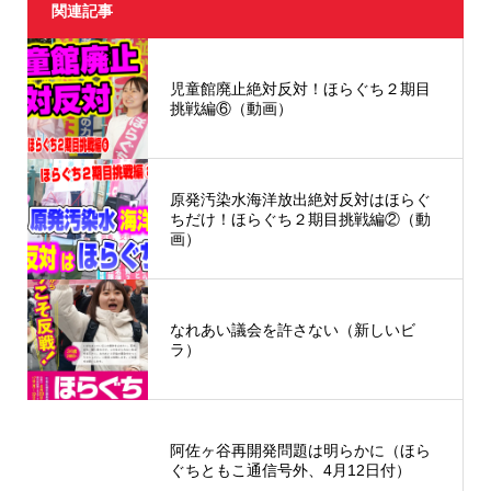
関連記事
児童館廃止絶対反対！ほらぐち２期目
挑戦編⑥（動画）
原発汚染水海洋放出絶対反対はほらぐ
ちだけ！ほらぐち２期目挑戦編②（動
画）
なれあい議会を許さない（新しいビ
ラ）
阿佐ヶ谷再開発問題は明らかに（ほら
ぐちともこ通信号外、4月12日付）