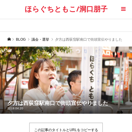
ほらぐちともこ/洞口朋子
BLOG
議会・選挙
夕方は西荻窪駅南口で街頭宣伝やりました
夕方は西荻窪駅南口で街頭宣伝やりました
2019.04.20
この記事のタイトルとURLをコピーする