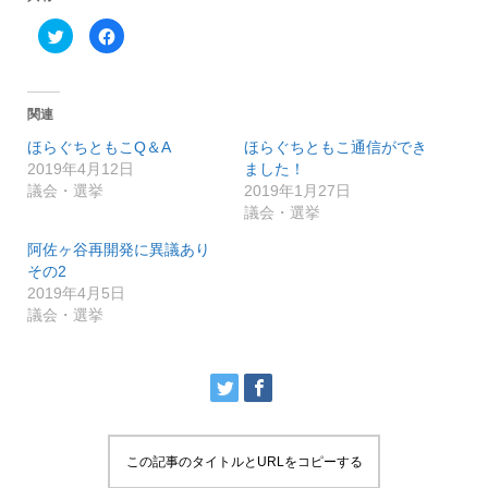
ク
F
リ
a
ッ
c
ク
e
し
b
て
o
T
o
関連
w
k
i
で
ほらぐちともこQ＆A
ほらぐちともこ通信ができ
t
共
t
有
2019年4月12日
ました！
e
す
r
る
議会・選挙
2019年1月27日
で
に
議会・選挙
共
は
有
ク
(
リ
阿佐ヶ谷再開発に異議あり
新
ッ
し
ク
その2
い
し
2019年4月5日
ウ
て
ィ
く
議会・選挙
ン
だ
ド
さ
ウ
い
で
(
開
新
き
し
ま
い
す
ウ
)
ィ
ン
ド
ウ
この記事のタイトルとURLをコピーする
で