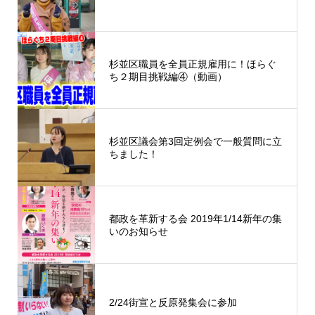
杉並区職員を全員正規雇用に！ほらぐ
ち２期目挑戦編④（動画）
杉並区議会第3回定例会で一般質問に立
ちました！
都政を革新する会 2019年1/14新年の集
いのお知らせ
2/24街宣と反原発集会に参加