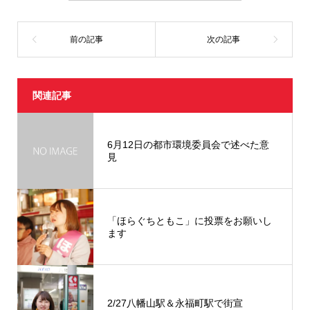
開
き
ま
す
)
関連記事
6月12日の都市環境委員会で述べた意
見
「ほらぐちともこ」に投票をお願いし
ます
2/27八幡山駅＆永福町駅で街宣