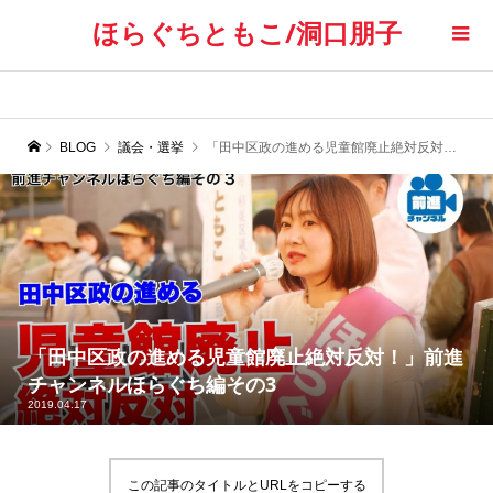
ほらぐちともこ/洞口朋子
BLOG
議会・選挙
「田中区政の進める児童館廃止絶対反対！」前進チャンネルほらぐち編その3
「田中区政の進める児童館廃止絶対反対！」前進
チャンネルほらぐち編その3
2019.04.17
この記事のタイトルとURLをコピーする