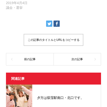
し
ク
2019年4月4日
い
し
議会・選挙
ウ
て
ィ
く
ン
だ
ド
さ
ウ
い
で
(
開
新
き
し
ま
い
す
ウ
)
ィ
ン
この記事のタイトルとURLをコピーする
ド
ウ
で
開
き
ま
す
)
関連記事
夕方は荻窪駅南口・北口です。