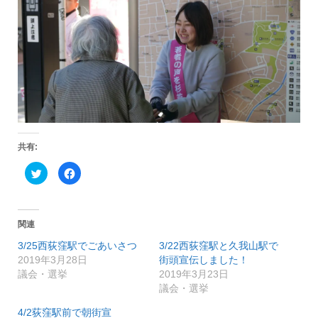
共有:
ク
F
リ
a
ッ
c
ク
e
し
b
て
o
T
o
関連
w
k
i
で
3/25西荻窪駅でごあいさつ
3/22西荻窪駅と久我山駅で
t
共
t
有
2019年3月28日
街頭宣伝しました！
e
す
r
る
議会・選挙
2019年3月23日
で
に
議会・選挙
共
は
有
ク
(
リ
4/2荻窪駅前で朝街宣
新
ッ