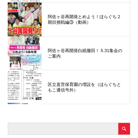
阿佐ヶ谷再開発とめよう！ほらぐち２
期目挑戦編③（動画）
阿佐ヶ谷再開発白紙撤回！ 5.31集会の
ご案内
区立直営保育園の増設を（ほらぐちと
もこ通信号外）