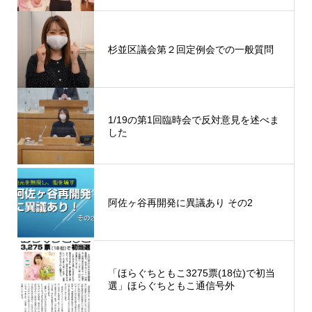
杉並区議会第２回定例会での一般質問
1/19の第1回臨時会で反対意見を述べま
した
阿佐ヶ谷再開発に異議あり その2
「ほらぐちともこ3275票(18位)で初当
選」ほらぐちともこ通信号外