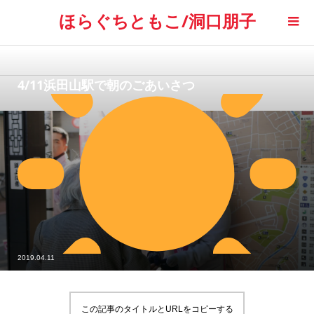
ほらぐちともこ/洞口朋子
4/11浜田山駅で朝のごあいさつ
2019.04.11
この記事のタイトルとURLをコピーする