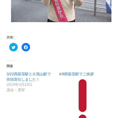
共有:
ク
F
リ
a
ッ
c
ク
e
し
b
て
o
T
o
関連
w
k
i
で
3/22西荻窪駅と久我山駅で
4/9西荻窪駅でご挨拶
t
共
t
有
街頭宣伝しました！
e
す
r
る
2019年3月23日
で
に
議会・選挙
共
は
有
ク
(
リ
新
ッ
し
ク
い
し
ウ
て
ィ
く
ン
だ