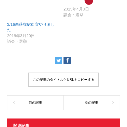
ド
さ
ウ
い
で
(
2019年4月9日
開
新
き
し
議会・選挙
ま
い
す
ウ
3/16西荻窪駅街宣やりまし
)
ィ
ン
た！
ド
ウ
2019年3月20日
で
議会・選挙
開
き
ま
す
)
この記事のタイトルとURLをコピーする
関連記事