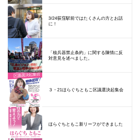
3/24荻窪駅前ではたくさんの方とお話
に！
「核兵器禁止条約」に関する陳情に反
対意見を述べました。
３・21ほらぐちともこ区議選決起集会
ほらぐちともこ新リーフができました