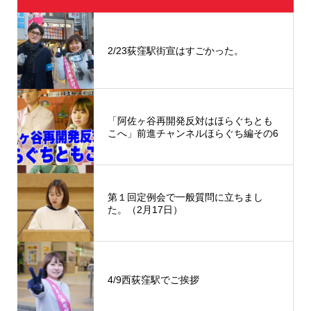
2/23荻窪駅街宣はすごかった。
「阿佐ヶ谷再開発反対はほらぐちとも
こへ」前進チャンネルほらぐち編その6
第１回定例会で一般質問に立ちまし
た。（2月17日）
4/9西荻窪駅でご挨拶