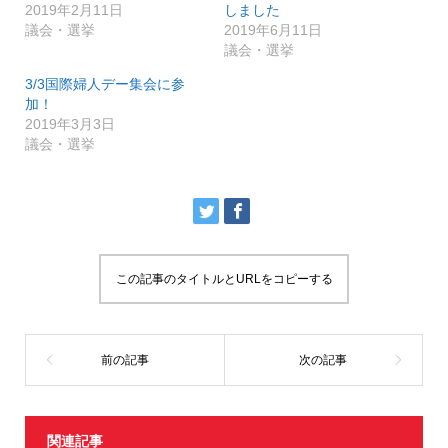
t
有
2019年2月11日
しました
e
す
r
る
議会・選挙
2019年6月11日
で
に
議会・選挙
共
は
有
ク
(
リ
3/3国際婦人デー集会に参
新
ッ
し
ク
加！
い
し
2019年3月3日
ウ
て
ィ
く
議会・選挙
ン
だ
ド
さ
ウ
い
で
(
開
新
き
し
ま
い
す
ウ
)
ィ
ン
ド
ウ
この記事のタイトルとURLをコピーする
で
開
き
ま
す
)
関連記事