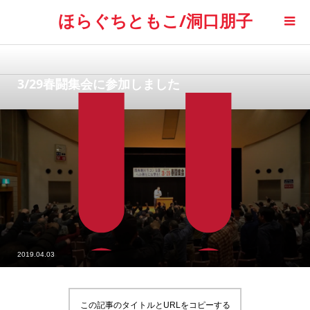
ほらぐちともこ/洞口朋子
3/29春闘集会に参加しました
2019.04.03
この記事のタイトルとURLをコピーする