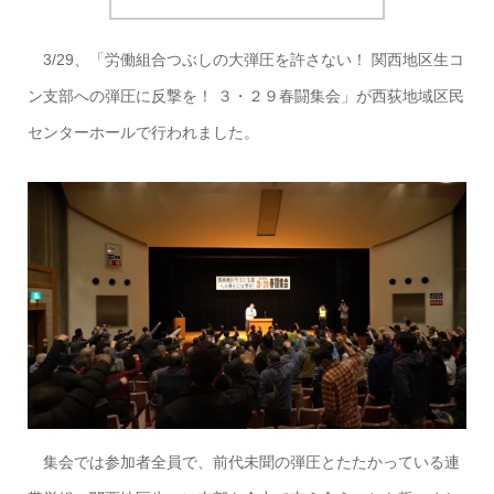
BLOG
議会・選挙
3/29春闘集会に参加しました
3/29、「労働組合つぶしの大弾圧を許さない！ 関西地区生コ
ン支部への弾圧に反撃を！ ３・２９春闘集会」が西荻地域区民
センターホールで行われました。
集会では参加者全員で、前代未聞の弾圧とたたかっている連