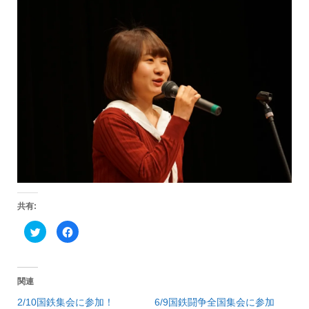
共有:
ク
F
リ
a
ッ
c
ク
e
し
b
て
o
T
o
関連
w
k
i
で
2/10国鉄集会に参加！
6/9国鉄闘争全国集会に参加
t
共