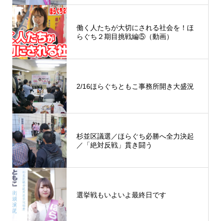
働く人たちが大切にされる社会を！ほ
らぐち２期目挑戦編⑤（動画）
2/16ほらぐちともこ事務所開き大盛況
杉並区議選／ほらぐち必勝へ全力決起
／「絶対反戦」貫き闘う
選挙戦もいよいよ最終日です