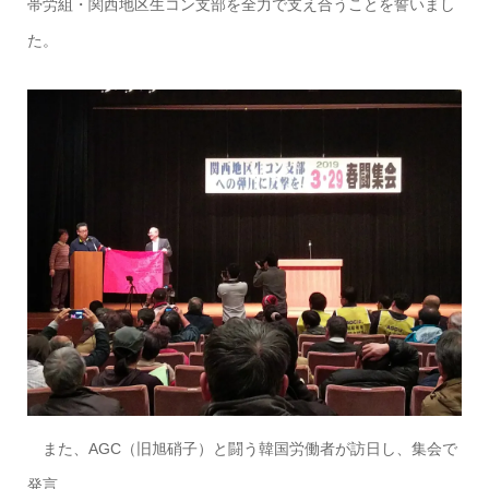
帯労組・関西地区生コン支部を全力で支え合うことを誓いまし
た。
また、AGC（旧旭硝子）と闘う韓国労働者が訪日し、集会で
発言