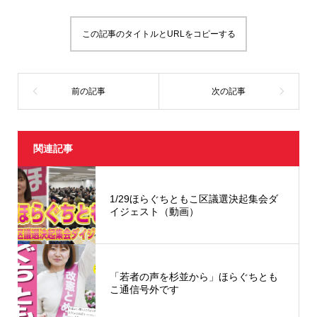
ン
ド
ウ
で
この記事のタイトルとURLをコピーする
開
き
ま
す
)
関連記事
1/29ほらぐちともこ区議選決起集会ダ
イジェスト（動画）
「若者の声を杉並から」ほらぐちとも
こ通信号外です