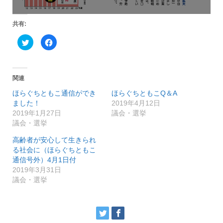
共有:
ク
F
リ
a
ッ
c
ク
e
し
b
て
o
T
o
関連
w
k
i
で
ほらぐちともこ通信ができ
ほらぐちともこQ＆A
t
共
t
有
ました！
2019年4月12日
e
す
r
る
2019年1月27日
議会・選挙
で
に
議会・選挙
共
は
有
ク
(
リ
高齢者が安心して生きられ
新
ッ
し
ク
る社会に（ほらぐちともこ
い
し
通信号外）4月1日付
ウ
て
ィ
く
2019年3月31日
ン
だ
ド
さ
議会・選挙
ウ
い
で
(
開
新
き
し
ま
い
す
ウ
)
ィ