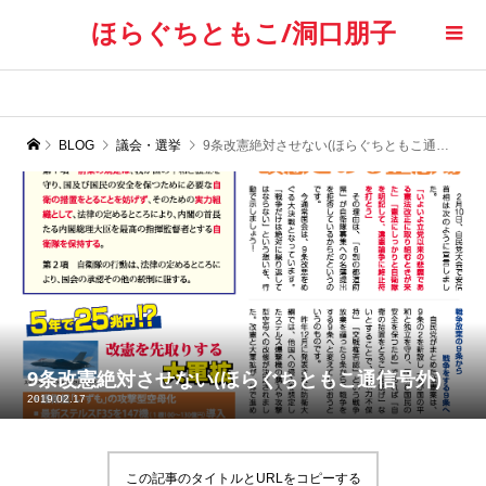
ほらぐちともこ/洞口朋子
BLOG
議会・選挙
9条改憲絶対させない(ほらぐちともこ通信号外)
9条改憲絶対させない(ほらぐちともこ通信号外)
2019.02.17
この記事のタイトルとURLをコピーする